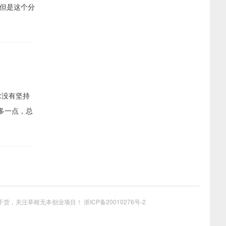
但是这个分
:没有坚持
多一点，总
干货，关注草根无本创业项目！
浙ICP备20010276号-2