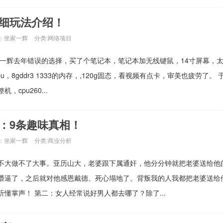
细玩法介绍！
：坐家一辉
分类:
网络项目
家一辉去年错误的选择，买了个笔记本，笔记本加无线键鼠，14寸屏幕，
pu，8gddr3 1333的内存，,120g固态，看视频有点卡，审美也疲劳了。
cpu260...
：9条趣味真相！
：坐家一辉
分类:
商业分析
不大做不了大事。亚历山大，老婆跟下属通奸，他分分钟就把老婆送给他
懵逼了，之后就对他感恩戴德、死心塌地了。背叛我的人我都把老婆送给
懂掌声！ 第二：女人经常说好男人都去哪了？除了...