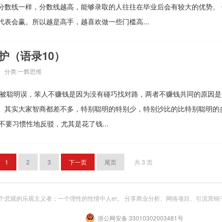
分数线一样，分数线越高，能够录取的人往往在毕业后会有较大的优势。 
表会赢。所以越是高手，越喜欢做一些门槛高...
护（语录10）
分类:
一辉思维
反被聪明误，笨人不赚钱是因为没有碰巧找对路，两者不赚钱共同的原因是
。其实大家智商都差不多，特别聪明的特别少，特别沙比的比特别聪明的
不要习惯性地反驳，尤其是花了钱...
1
2
3
下一页
尾页
共 3 页
悲观的乐观主义者；一个理性的性情中人er。 分享商业分析、网络项目、引流营销
浙公网安备 33010302003481号