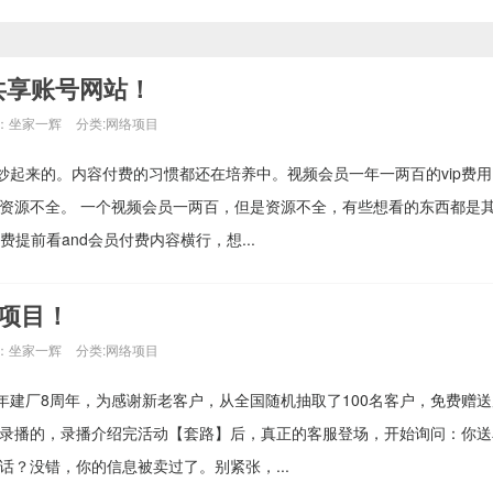
共享账号网站！
：坐家一辉
分类:
网络项目
炒起来的。内容付费的习惯都还在培养中。视频会员一年一两百的vip费
：资源不全。 一个视频会员一两百，但是资源不全，有些想看的东西都是
付费提前看and会员付费内容横行，想...
项目！
：坐家一辉
分类:
网络项目
年建厂8周年，为感谢新老客户，从全国随机抽取了100名客户，免费赠送原
是录播的，录播介绍完活动【套路】后，真正的客服登场，开始询问：你送
话？没错，你的信息被卖过了。别紧张，...