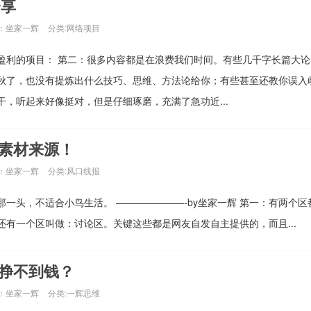
分享
：坐家一辉
分类:
网络项目
盈利的项目： 第二：很多内容都是在浪费我们时间。有些几千字长篇大论
秋了，也没有提炼出什么技巧、思维、方法论给你；有些甚至还教你误入
，听起来好像挺对，但是仔细琢磨，充满了急功近...
素材来源！
：坐家一辉
分类:
风口线报
一头，不适合小鸟生活。 ———————-by坐家一辉 第一：有两个区
有一个区叫做：讨论区。关键这些都是网友自发自主提供的，而且...
挣不到钱？
：坐家一辉
分类:
一辉思维