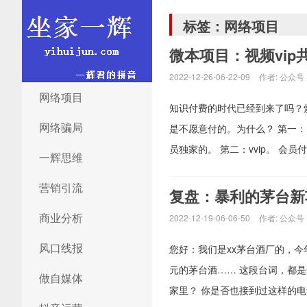
标签：网络项目
微本项目：视频vip
2022-12-26-06-22-09
作者:
公众号
坐家一辉博客
网络项目
知识付费的时代已经到来了吗？
网络骗局
是不愿意付的。为什么？ 第一
员独家的。 第二：vvip。 会员
一辉思维
营销引流
复盘：暴利的茅台新
商业分析
2022-12-19-06-06-50
作者:
公众号
风口线报
您好：我们是xx茅台酒厂的，今
元的茅台酒…… 这段台词，都
做自媒体
家里？ 你是否也接到过这样的电