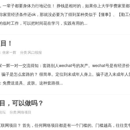
，一辈子都要身体力行地记住！ 挣钱是相对的，如果你上大学学费家里都
果你家里经济条件还ok，那就没必要为了得到某种类似于【懂事】、【勤工
临时工作，可以把时间花在学习，实践有用的...
项目！
：坐家一辉
分类:
风口线报
一辉一对一交流得知：套路别人wechat号的灰产。wechat号是有经济
值。骗子是怎么套路的？ 很简单。定位到未成年人身上。骗子进入未成年人
免费送道具、皮肤。这种套路很...
目，可以做吗？
论坛
分类:
网络项目
享互联网项目？ 首先，任何网络项目都是有一个门槛的。门槛越高，往往竞