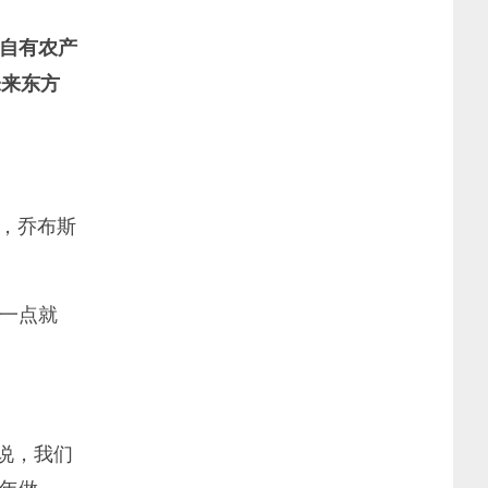
自有农产
未来东方
么，乔布斯
一点就
是说，我们
年做。