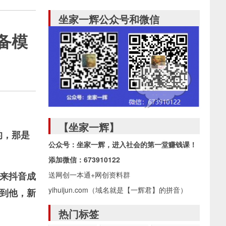
坐家一辉公众号和微信
备模
【坐家一辉】
的，那是
公众号：坐家一辉，进入社会的第一堂赚钱课！
。
添加微信：673910122
人来抖音成
送网创一本通+网创资料群
yihuijun.com（域名就是【一辉君】的拼音）
到他，新
热门标签